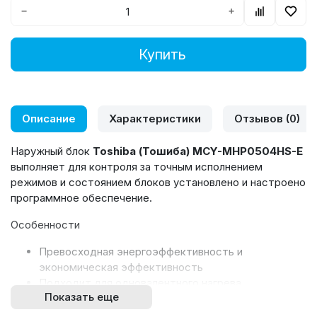
−
+
Купить
Описание
Характеристики
Отзывов (0)
Наружный блок
Toshiba (Тошиба)
MCY-MHP0504HS-E
выполняет
для контроля за точным исполнением
режимов и состоянием блоков установлено и настроено
программное обеспечение.
Особенности
Превосходная энергоэффективность и
экономическая эффективность
Подходит для одновалентного нагрева
Показать еще
Дополнительные комплекты PMV могут
использоваться для чувствительных к шуму