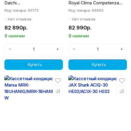
Daichi
Royal Clima Competenza
DA50BLFS1R1/DF50BLS1R1/
CO-4C 12HNDI/CO-E 12HNDI
Код товара: 65175
Код товара: 64692
DPT05L
Нет отзывов
Нет отзывов
82 890р.
82 990р.
В наличии
В наличии
−
+
−
+
Купить
Купить