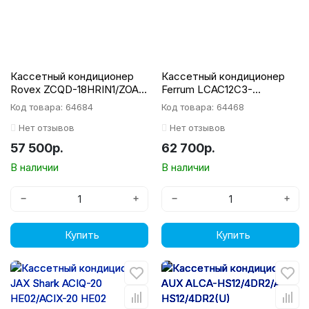
Кассетный кондиционер
Кассетный кондиционер
Rovex ZCQD-18HRIN1/ZOA-
Ferrum LCAC12C3-
18HRIN1/TZB-MBQ3-01A
AI/LCAU12U3-AI/SCP19A1
Код товара: 64684
Код товара: 64468
Нет отзывов
Нет отзывов
57 500р.
62 700р.
В наличии
В наличии
−
+
−
+
Купить
Купить