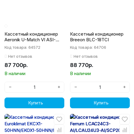
Кассетный кондиционер
Кассетный кондиционер
Aeronik U-Match VI ASI-
Breeon BLC-18TCI
AKH35R1/B-S INV/ASO-
Код товара: 64572
Код товара: 64706
AGUHN35R1/INV
Нет отзывов
Нет отзывов
87 700р.
88 770р.
В наличии
В наличии
−
+
−
+
Купить
Купить