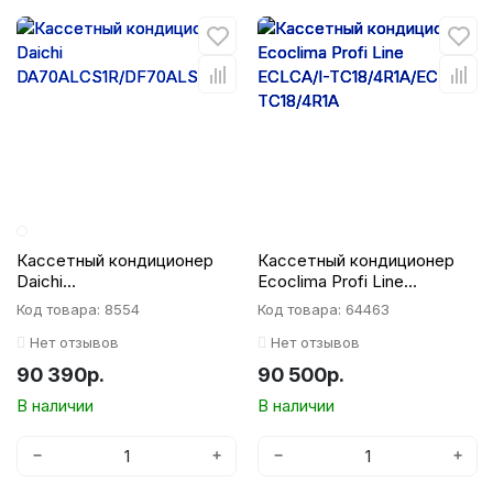
Кассетный кондиционер
Кассетный кондиционер
Daichi
Ecoclima Profi Line
DA70ALCS1R/DF70ALS1R/D
ECLCA/I-TC18/4R1A/ECL/I-
Код товара: 8554
Код товара: 64463
PC06L
TC18/4R1A
Нет отзывов
Нет отзывов
90 390р.
90 500р.
В наличии
В наличии
−
+
−
+