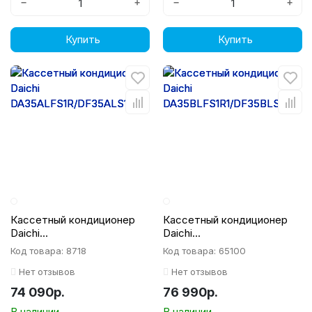
−
+
−
+
Купить
Купить
Кассетный кондиционер
Кассетный кондиционер
Daichi
Daichi
DA35ALFS1R/DF35ALS1R/D
DA35BLFS1R1/DF35BLS1R1/
Код товара: 8718
Код товара: 65100
PT05L
DPT05L
Нет отзывов
Нет отзывов
74 090р.
76 990р.
В наличии
В наличии