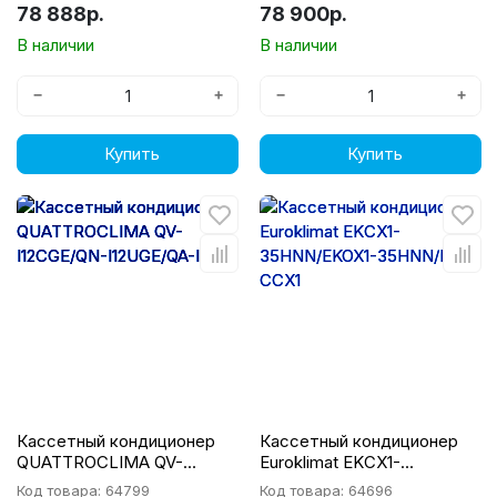
78 888р.
78 900р.
В наличии
В наличии
−
+
−
+
Купить
Купить
Кассетный кондиционер
Кассетный кондиционер
QUATTROCLIMA QV-
Euroklimat EKСX1-
I12CGE/QN-I12UGE/QA-ICP13
35HNN/EKOX1-35HNN/EKA-
Код товара: 64799
Код товара: 64696