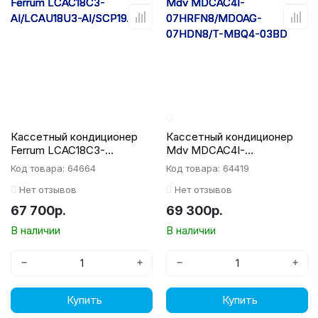
Кассетный кондиционер
Кассетный кондиционер
Ferrum LCAC18C3-
Mdv MDCAC4I-
AI/LCAU18U3-AI/SCP19A1
07HRFN8/MDOAG-
Код товара: 64664
Код товара: 64419
07HDN8/T-MBQ4-03BD
Нет отзывов
Нет отзывов
67 700р.
69 300р.
В наличии
В наличии
−
+
−
+
Купить
Купить