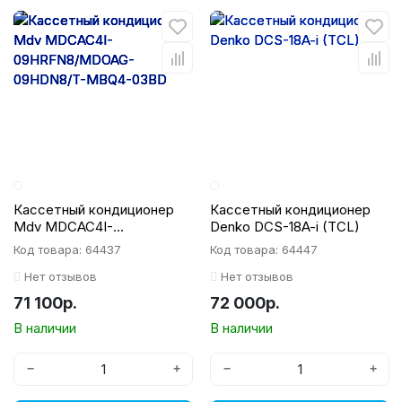
Кассетный кондиционер
Кассетный кондиционер
Mdv MDCAC4I-
Denko DCS-18A-i (TCL)
09HRFN8/MDOAG-
Код товара: 64437
Код товара: 64447
09HDN8/T-MBQ4-03BD
Нет отзывов
Нет отзывов
71 100р.
72 000р.
В наличии
В наличии
−
+
−
+