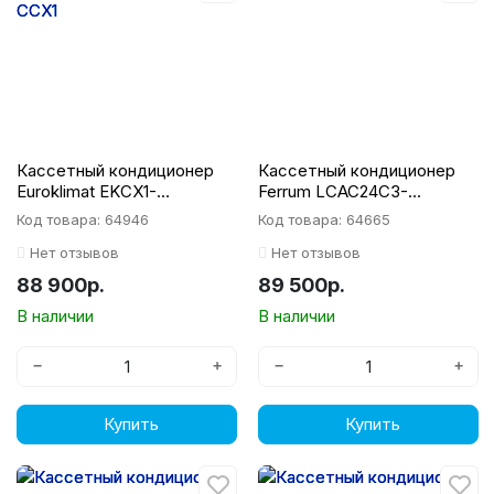
Кассетный кондиционер
Кассетный кондиционер
Euroklimat EKСX1-
Ferrum LCAC24C3-
50HNN/EKOX1-50HNN/EKA-
AI/LCAU24U3-AI/SCP20A1
Код товара: 64946
Код товара: 64665
CCX1
Нет отзывов
Нет отзывов
88 900р.
89 500р.
В наличии
В наличии
−
+
−
+
Купить
Купить