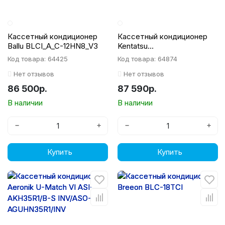
Кассетный кондиционер
Кассетный кондиционер
Ballu BLCI_A_C-12HN8_V3
Kentatsu
KSZB35HZRN1W/KSUNB35
Код товара: 64425
Код товара: 64874
HZRN1/KPU65-D4
Нет отзывов
Нет отзывов
86 500р.
87 590р.
В наличии
В наличии
−
+
−
+
Купить
Купить