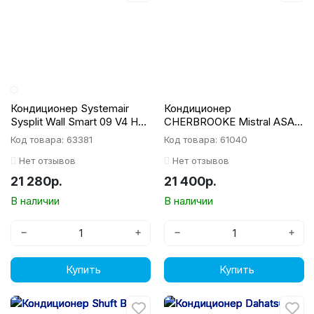
Кондиционер Systemair
Кондиционер
Sysplit Wall Smart 09 V4 HP
CHERBROOKE Mistral ASA-
Q
09 HR4K1/AOA-09 HR4K1
Код товара: 63381
Код товара: 61040
Нет отзывов
Нет отзывов
21 280р.
21 400р.
В наличии
В наличии
−
+
−
+
Купить
Купить