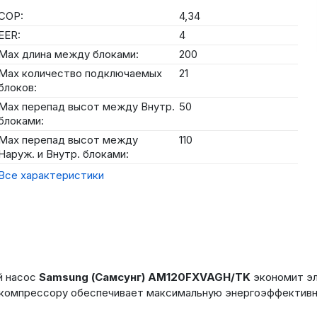
COP:
4,34
EER:
4
Max длина между блоками:
200
Max количество подключаемых
21
блоков:
Max перепад высот между Внутр.
50
блоками:
Max перепад высот между
110
Наруж. и Внутр. блоками:
Все характеристики
й насос
Samsung
(Самсунг)
AM
120
FXVAGH
/
TK
экономит э
компрессору обеспечивает максимальную энергоэффективн