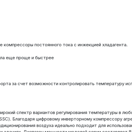
е компрессоры постоянного тока с инжекцией хладагента.
ала еще проще и быстрее
орта за счет возможности контролировать температуру исп
рокий спектр вариантов регулирования температуры в люб
(SSC). Благодаря цифровому инверторному компрессору аг
иционирования воздуха идеально подходит для использован
 зданиях. Диапазон мощности моделей серии составляет 8... 