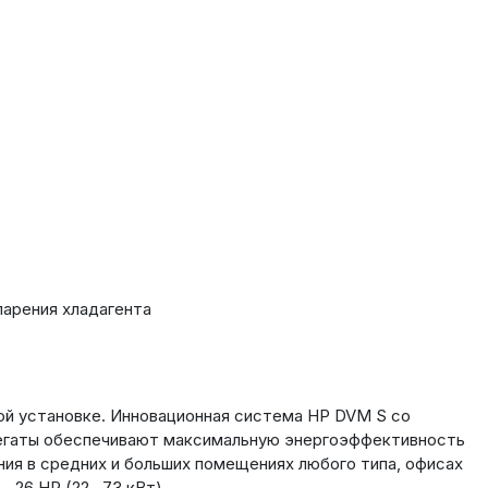
арения хладагента
ой установке. Инновационная система HP DVM S со
регаты обеспечивают максимальную энергоэффективность
ия в средних и больших помещениях любого типа, офисах
26 HP (22...73 кВт).