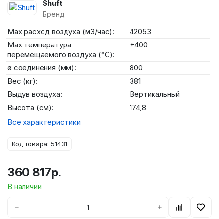
Shuft
Бренд
Max расход воздуха (м3/час):
42053
Max температура
+400
перемещаемого воздуха (°C):
ø соединения (мм):
800
Вес (кг):
381
Выдув воздуха:
Вертикальный
Высота (см):
174,8
Все характеристики
Код товара: 51431
360 817р.
В наличии
−
+