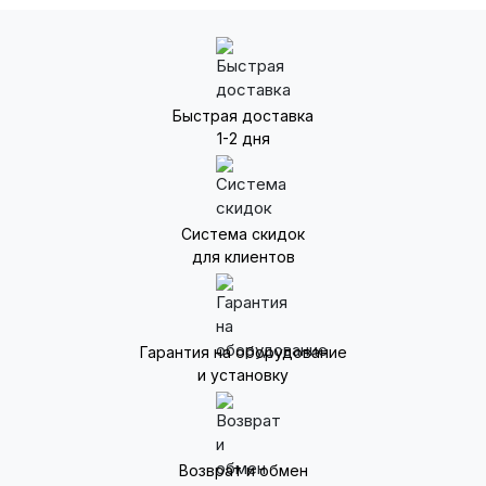
Пониженный уровень шума
Электродвигатель с подшипниками LongLife
Вентиляторы крышные для дымоудаления европейской
марки Shuft серии RAW с выбросом воздуха вверх
Быстрая доставка
изготовлены из материалов высокого качества,
1-2 дня
устойчивых к осадкам и образованию коррозии.
Оборудование отличается устойчивостью к высоким
температурам, эффективным центробежным колесом и
небольшим уровнем шума.
Система скидок
для клиентов
Гарантия на оборудование
и установку
Возврат и обмен