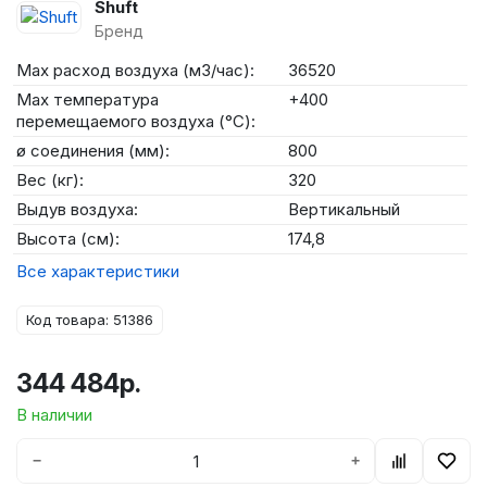
Shuft
Бренд
Max расход воздуха (м3/час):
36520
Max температура
+400
перемещаемого воздуха (°C):
ø соединения (мм):
800
Вес (кг):
320
Выдув воздуха:
Вертикальный
Высота (см):
174,8
Все характеристики
Код товара: 51386
344 484р.
В наличии
−
+