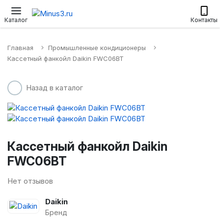
Настенные сплит-системы
Приточные установки
Водонагр
Каталог
Контакты
Главная
Промышленные кондиционеры
Кассетный фанкойл Daikin FWC06BT
Назад в каталог
Кассетный фанкойл Daikin
FWC06BT
Нет отзывов
Daikin
Бренд