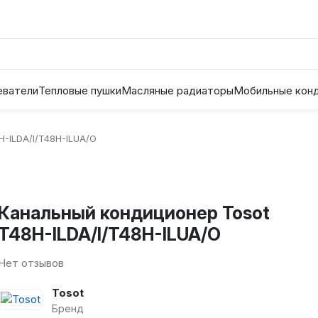
еватели
Тепловые пушки
Масляные радиаторы
Мобильные кон
H-ILDA/I/T48H-ILUA/O
Канальный кондиционер Tosot
T48H-ILDA/I/T48H-ILUA/O
Нет отзывов
Tosot
Бренд