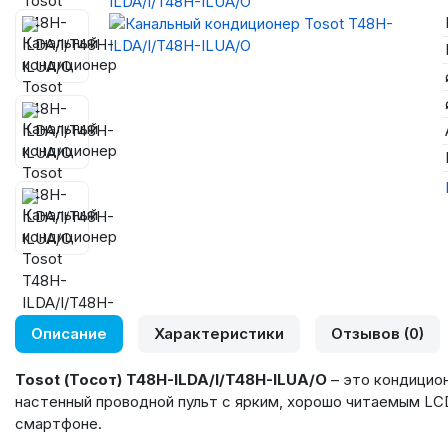
Описание
Характеристики
Отзывов (0)
Tosot
(Тосот)
T
48
H
-
ILDA
/
I
/
T
48
H
-
ILUA
/
O
– это кондицион
настенный проводной пульт с ярким, хорошо читаемым LC
смартфоне.