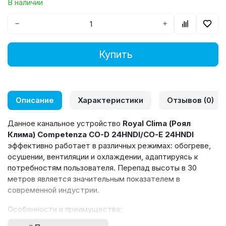
В наличии
−
+
Купить
Описание
Характеристики
Отзывов (0)
Данное канальное устройство
Royal
Clima
(Роял
Клима)
Competenza
CO
-
D
24
HNDI
/
CO
-
E
24
HNDI
эффективно работает в различных режимах: обогреве,
осушении, вентиляции и охлаждении, адаптируясь к
потребностям пользователя. Перепад высоты в 30
метров является значительным показателем в
современной индустрии.
Особенности и преимущества: