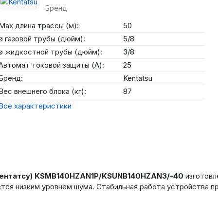
Бренд
Max длина трассы (м):
50
ø газовой трубы (дюйм):
5/8
ø жидкостной трубы (дюйм):
3/8
Автомат токовой защиты (А):
25
Бренд:
Kentatsu
Вес внешнего блока (кг):
87
Все характеристики
(Кентатсу) KSMB140HZAN1P/KSUNB140HZAN3/-40
изготовл
тся низким уровнем шума. Стабильная работа устройства п