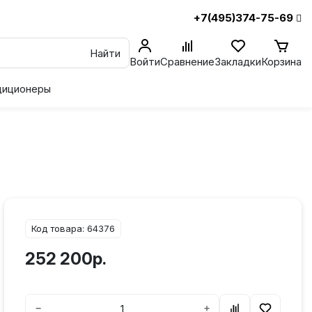
+7(495)374-75-69
Найти
Войти
Сравнение
Закладки
Корзина
диционеры
Код товара: 64376
252 200р.
−
+