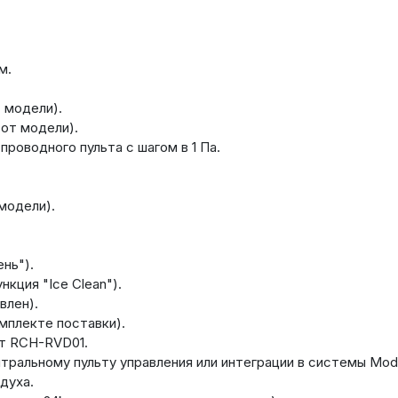
м.
 модели).
 от модели).
проводного пульта с шагом в 1 Па.
модели).
нь").
кция "Ice Clean").
влен).
мплекте поставки).
т RCH-RVD01.
тральному пульту управления или интеграции в системы Modb
духа.