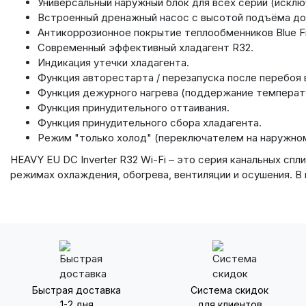
Универсальный наружный блок для всех серий (исклю
Встроенный дренажный насос с высотой подъёма до 
Антикоррозионное покрытие теплообменников Blue Fi
Современный эффективный хладагент R32.
Индикация утечки хладагента.
Функция авторестарта / перезапуска после перебоя 
Функция дежурного нагрева (поддержание температу
Функция принудительного оттаивания.
Функция принудительного сбора хладагента.
Режим "только холод" (переключателем на наружном
HEAVY EU DC Inverter R32 Wi-Fi – это серия канальных с
режимах охлаждения, обогрева, вентиляции и осушения. В
Быстрая доставка
Система скидок
1-2 дня
для клиентов