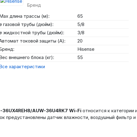
Бренд
Max длина трассы (м):
65
ø газовой трубы (дюйм):
5/8
ø жидкостной трубы (дюйм):
3/8
Автомат токовой защиты (А):
20
Бренд:
Hisense
Вес внешнего блока (кг):
55
Все характеристики
D
-36
UX
4
REH
8/
AUW
-36
U
4
RK
7
Wi
-
Fi
относится к категории 
лок предустановлены датчик влажности, воздушный фильтр и