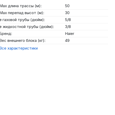
Max длина трассы (м):
50
Max перепад высот (м):
30
ø газовой трубы (дюйм):
5/8
ø жидкостной трубы (дюйм):
3/8
Бренд:
Haier
Вес внешнего блока (кг):
49
Все характеристики