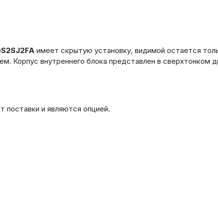
0
S
2
SJ
2
FA
имеет скрытую установку, видимой остается толь
еем. Корпус внутреннего блока представлен в сверхтонком 
т поставки и являются опцией.