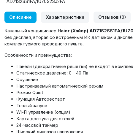
Описание
Характеристики
Отзывов (0)
Канальный кондиционер
Haier
(Хайер)
AD
71
S
2
SS
1
FA
/1
U
7
без дисплея, вторая со встроенным ИК датчиком и диспл
комплектуемого проводного пульта.
Особенности и преимущества:
Панели (декоративные решетки) не входят в комплек
Статическое давление: 0 - 40 Па
Осушение
Настраиваемый автоматический режим
Режим Quiet
Функция Авторестарт
Тёплый запуск
Wi-Fi управление (опция)
Карта доступа для отелей
24-часовой таймер
Широкий диапазон напряжения