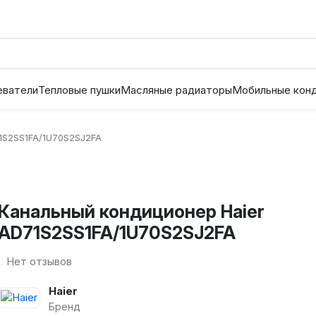
еватели
Тепловые пушки
Масляные радиаторы
Мобильные кон
1S2SS1FA/1U70S2SJ2FA
Канальный кондиционер Haier
AD71S2SS1FA/1U70S2SJ2FA
Нет отзывов
Haier
Бренд