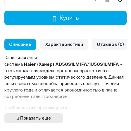
Купить
Описание
Характеристики
Отзывов (0)
Канальная сплит-
система
Haier
(Хайер) AD50S1LM1FA/1U50S1LM1FA
-
это компактная модель средненапорного типа с
регулируемым уровнем статического давления. Данная
сплит-система способна приносить пользу в течении
круглого года и отличается экономичностью в плане
потребления электроэнергии.
Особенности и преимущества:
Показать еще
Встроенный дренажный насос
Антикоррозийная защита