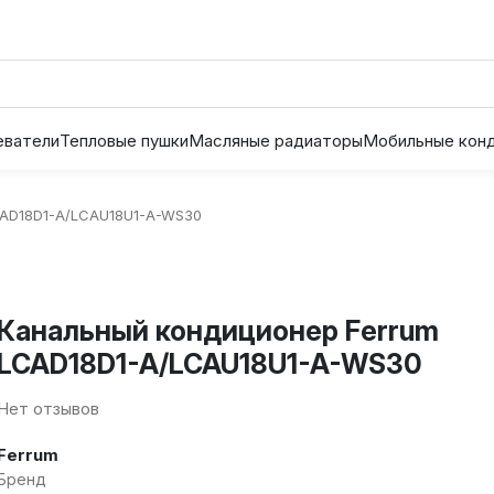
еватели
Тепловые пушки
Масляные радиаторы
Мобильные кон
CAD18D1-A/LCAU18U1-A-WS30
Канальный кондиционер Ferrum
LCAD18D1-A/LCAU18U1-A-WS30
Нет отзывов
Ferrum
Бренд