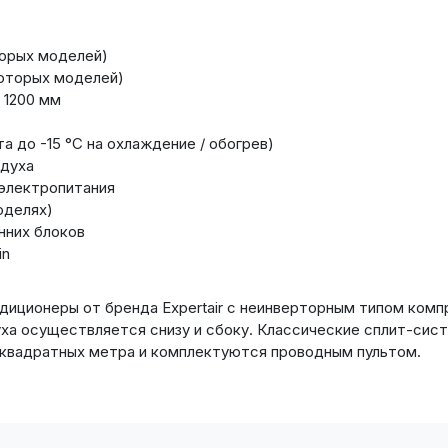
торых моделей)
которых моделей)
 1200 мм
 до -15 °С на охлаждение / обогрев)
здуха
 электропитания
оделях)
нних блоков
in
диционеры от бренда Expertair с неинверторным типом ком
духа осуществляется снизу и сбоку. Классические сплит-с
 квадратных метра и комплектуются проводным пультом.