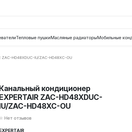
еватели
Тепловые пушки
Масляные радиаторы
Мобильные кон
IR ZAC-HD48XDUC-IU/ZAC-HD48XC-OU
Канальный кондиционер
EXPERTAIR ZAC-HD48XDUC-
IU/ZAC-HD48XC-OU
Нет отзывов
EXPERTAIR