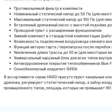
Противопылевой фильтр в комплекте
Номинальный статический напор до 50 Па (для неко
Максимальный статический напор до 100 Па (для не
Встроенный дренажный насос с высотой подъёма до
Проводной пульт с расширенным функционалом
Зимний комплект в стандартной комплектации (работа
Возможность подключения воздуховода свежего во
Функция авторестарта / перезапуска после перебоя
Увеличенная длина трассы до 50 м (для некоторых м
Универсальный наружный блок для всех типов внутре
Антикоррозионное покрытие теплообменников Blue F
Озонобезопасный хладагент R410A
В ассортименте серии HARD присутствуют канальные кон
дренажа, регулируют статистический напор, а забор воз
промышленного типов, площадь которых не превышает 161