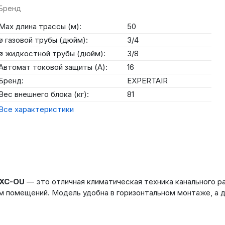
Бренд
Max длина трассы (м):
50
ø газовой трубы (дюйм):
3/4
ø жидкостной трубы (дюйм):
3/8
Автомат токовой защиты (А):
16
Бренд:
EXPERTAIR
Вес внешнего блока (кг):
81
Все характеристики
8XC-OU
— это отличная климатическая техника канального р
 помещений. Модель удобна в горизонтальном монтаже, а 