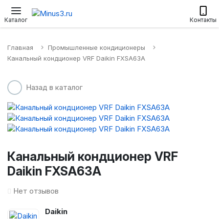
Настенные сплит-системы
Приточные установки
Водонагр
Каталог
Контакты
Главная
Промышленные кондиционеры
Канальный кондционер VRF Daikin FXSA63A
Назад в каталог
Канальный кондционер VRF
Daikin FXSA63A
Нет отзывов
Daikin