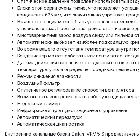
Статическое давление позволяет использовать возд
Блоки этой серии очень тихие, что позволяет успеш
конденсата 625 мм, что значительно упрощает проц
В качестве опции может быть установлен комплект 
углекислого газа. Простая настройка статического д
Многовариантный забор воздуха снизу или тыльной с
Автоматически выбирает наиболее подходящую крив
Во время вашего отсутствия температура внутри п
Кондиционер может работать как вентилятор, создав
Датчик движения направляет воздушный поток в стор
температуры у пола определяет среднюю температур
Режим снижения влажности
Воздушный фильтр
Ступенчатое регулирование скорости вентилятора
Возможность контролировать работу кондиционера 
Недельный таймер
Инфракрасный пульт дистанционного управления
Автоматический перезапуск
Автоматическая диагностика
Внутренние канальные блоки Daikin VRV 5 S предназначен