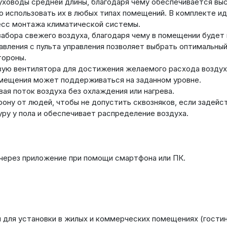
уховоды средней длины, благодаря чему обеспечивается выс
но использовать их в любых типах помещений. В комплекте 
есс монтажа климатической системы.
забора свежего воздуха, благодаря чему в помещении буде
авления с пульта управления позволяет выбрать оптимальный
тороны.
ую вентилятора для достижения желаемого расхода воздуха
омещения может поддерживаться на заданном уровне.
ая поток воздуха без охлаждения или нагрева.
ону от людей, чтобы не допустить сквозняков, если задейст
у у пола и обеспечивает распределение воздуха.
через приложение при помощи смартфона или ПК.
ы для установки в жилых и коммерческих помещениях (гости