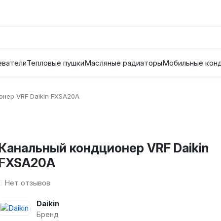
еватели
Тепловые пушки
Масляные радиаторы
Мобильные кон
онер VRF Daikin FXSA20A
Канальный кондционер VRF Daikin
FXSA20A
Нет отзывов
Daikin
Бренд