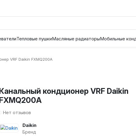
еватели
Тепловые пушки
Масляные радиаторы
Мобильные кон
онер VRF Daikin FXMQ200A
Канальный кондционер VRF Daikin
FXMQ200A
Нет отзывов
Daikin
Бренд