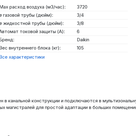
Max расход воздуха (м3/час):
3720
ø газовой трубы (дюйм):
3/4
ø жидкостной трубы (дюйм):
3/8
Автомат токовой защиты (А):
6
Бренд:
Daikin
Вес внутреннего блока (кг):
105
Все характеристики
ен в канальной конструкции и подключаются в мультизональн
х магистралей для простой адаптации в больших помещения