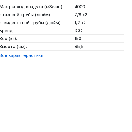
Max расход воздуха (м3/час):
4000
ø газовой трубы (дюйм):
7/8 х2
ø жидкостной трубы (дюйм):
1/2 х2
Бренд:
IGC
Вес (кг):
150
Высота (см):
85,5
Все характеристики
H