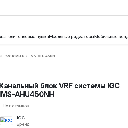
еватели
Тепловые пушки
Масляные радиаторы
Мобильные кон
RF системы IGC IMS-AHU450NH
Канальный блок VRF системы IGC
IMS-AHU450NH
Нет отзывов
IGC
Бренд