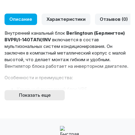
Описание
Характеристики
Отзывов (0)
Внутренний канальный блок
Berlingtoun
(Берлингтон)
BVPR
/
I
-140
TA
1
V
/
INV
включается в состав
мультизональных систем кондиционирования. Он
заключен в компактный металлический корпус с малой
высотой, что делает монтаж гибким и удобным.
Вентилятор блока работает на инверторном двигателе.
Особенности и преимущества:
Канальный внутренний блок VRF.
Показать еще
Высоконапорный.
Охлаждение и обогрев.
Вентиляция и осушение.
Эргономичная конструкция.
Компактные размеры.
Горизонтальная скрытая установка.