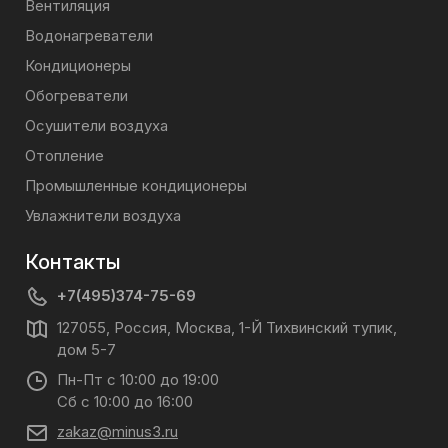
Вентиляция
учесть, что газа он потребляет совсем не много.
Водонагреватели
Малый вес и отсутствие необходимости стационарного
Кондиционеры
монтажа делают этот прибор универсальным и легко
перемещаемым.
Обогреватели
Осушители воздуха
Для запуска работы обогревателя не нужны ни спички,
ни зажигалки – это оборудование оснащено удобным
Отопление
пьезорозжигом.
Промышленные кондиционеры
Увлажнители воздуха
Контакты
+7(495)374-75-69
127055, Россия, Москва, 1-Й Тихвинский тупик,
дом 5-7
Пн-Пт с 10:00 до 19:00
Сб с 10:00 до 16:00
zakaz@minus3.ru