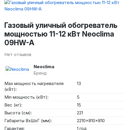
Газовый уличный обогреватель
мощностью 11-12 кВт Neoclima
09HW-A
Нет отзывов
Neoclima
Бренд
Max мощность нагревателя
13
(кВт):
Min мощность (кВт):
5
Вес (кг):
15
Высота (см):
221
Габариты ВхШхГ (мм):
2210x810x810
Гарантия:
1 год