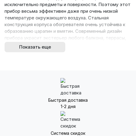
исключительно предметы и поверхности. Поэтому этот
прибор весьма эффективен даже при очень низкой
температуре окружающего воздуха. Стальная
конструкция корпуса обогревателя очень устойчива к
образованию царапин и вмятин. Современный дизайн
прибора украсит экстерьер любого балкона, террасы,
беседки.
Показать еще
Основные характеристики товара:
Быстрый обогрев на открытом пространстве
Возможно использование на улице даже в мороз
Инфракрасное излучение положительно действует
на здоровье человека
Независимость от электросети
Быстрая доставка
Оснащен системой аварийного отключения
1-2 дня
Работает на экологичном топливе – пропане и
бутане
Изготовлен из нержавеющей стали
Возможно изменение уровня мощности
Система скидок
Экономичное потребление газа