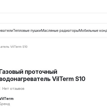
еватели
Тепловые пушки
Масляные радиаторы
Мобильные кон
атель VilTerm S10
Газовый проточный
водонагреватель VilTerm S10
Нет отзывов
VilTerm
Бренд