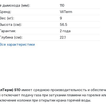
ø дымохода (мм):
110
Бренд:
VilTerm
Вес (кг):
9
Высота (см):
56.5
Гарантия:
2 года
Глубина (см):
22.1
Все характеристики
илТерм) S10
имеет среднюю производительность и обеспечив
отключает подачу газа при затухании пламени на горелке и
лючение колонки при открытии крана горячей воды.