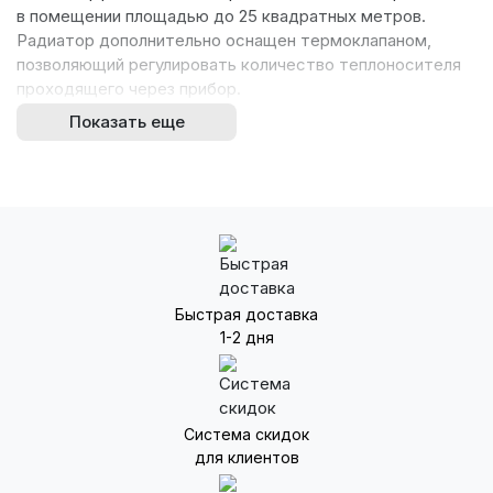
в помещении площадью до 25 квадратных метров.
Радиатор дополнительно оснащен термоклапаном,
позволяющий регулировать количество теплоносителя
проходящего через прибор.
Показать еще
Особенности и преимущества:
Дизайн от ведущих итальянских инженеров
Стойкая двухступенчатая покраска
Внутренний фторо-циркониевый слой
Высокая теплоотдача
Усиленная конструкция
Соответствует ГОСТ 31311-2005
Быстрая доставка
Подходит для работы с антифризом
1-2 дня
В комплектацию входит: термостатический
клапан, верхний распределитель потока,
разделительная перегородка в нижнем
коллекторе, воздуховыпускной клапан (кран
Система скидок
Маевского), переходники, заглушки, редукционные
для клиентов
ниппели