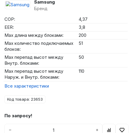
Samsung
Бренд
COP:
4,37
EER:
3,8
Max длина между блоками:
200
Max количество подключаемых
51
блоков:
Max перепад высот между
50
Внутр. блоками:
Max перепад высот между
110
Наруж. и Внутр. блоками:
Все характеристики
Код товара: 23653
По запросу!
−
+