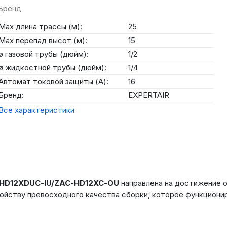
Бренд
Max длина трассы (м):
25
Max перепад высот (м):
15
ø газовой трубы (дюйм):
1/2
ø жидкостной трубы (дюйм):
1/4
Автомат токовой защиты (А):
16
Бренд:
EXPERTAIR
Все характеристики
-HD12XDUC-IU/ZAC-HD12XC-OU
направлена на достижение о
ойству превосходного качества сборки, которое функционир