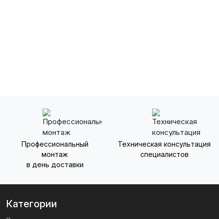
Профессиональный
Техническая консультация
прессоров, которые оснащены насосом для отвода
монтаж
специалистов
истемы размещаются в помещениях коммерческого,
в день доставки
Категории