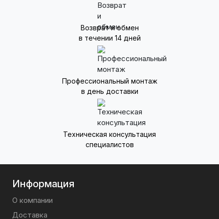
категории устройств. Данная линейка сочетает все
требования, которые выдвигаются к современным
системам кондиционирования - функциональность,
Возврат и обмен
надежность, сочетание с интерьером.
в течении 14 дней
Профессиональный монтаж
в день доставки
Техническая консультация
специалистов
Информация
О компании
Доставка